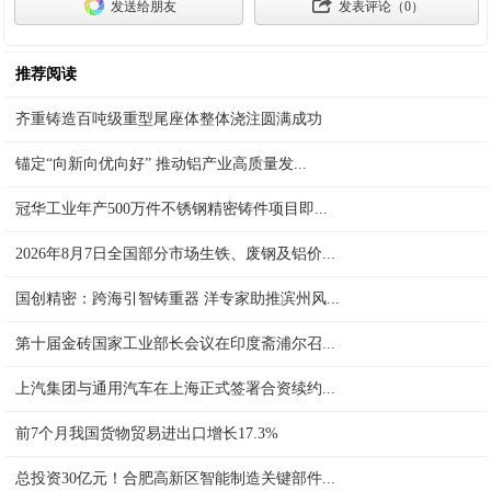
发送给朋友
发表评论（
0
）
推荐阅读
齐重铸造百吨级重型尾座体整体浇注圆满成功
锚定“向新向优向好” 推动铝产业高质量发...
冠华工业年产500万件不锈钢精密铸件项目即...
2026年8月7日全国部分市场生铁、废钢及铝价...
国创精密：跨海引智铸重器 洋专家助推滨州风...
第十届金砖国家工业部长会议在印度斋浦尔召...
上汽集团与通用汽车在上海正式签署合资续约...
前7个月我国货物贸易进出口增长17.3%
总投资30亿元！合肥高新区智能制造关键部件...