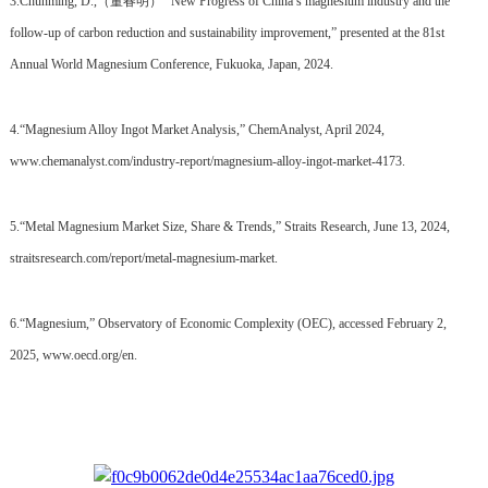
3.Chunming, D.,（董春明） “New Progress of China’s magnesium industry and the
follow-up of carbon reduction and sustainability improvement,” presented at the 81st
Annual World Magnesium Conference, Fukuoka, Japan, 2024.
4.“Magnesium Alloy Ingot Market Analysis,” ChemAnalyst, April 2024,
www.chemanalyst.com/industry-report/magnesium-alloy-ingot-market-4173.
5.“Metal Magnesium Market Size, Share & Trends,” Straits Research, June 13, 2024,
straitsresearch.com/report/metal-magnesium-market.
6.“Magnesium,” Observatory of Economic Complexity (OEC), accessed February 2,
2025, www.oecd.org/en.