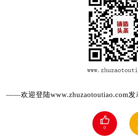
——欢迎登陆www.zhuzaotoutiao.co
0