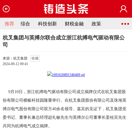
推荐
综合
科技创新
财税金融
政策
杭叉集团与英搏尔联合成立浙江杭搏电气驱动有限公
司
来源：杭叉集团
收藏
2024-09-12 09:41
9月10日，浙江杭搏电气驱动有限公司成立揭牌仪式在杭叉集团股
份有限公司横畈科技园隆重举行。在杭叉集团股份有限公司及珠海英
搏尔电气股份有限公司双方40余名领导、嘉宾的见证下，杭叉集团党
委书记、董事长兼总经理赵礼敏先生与英搏尔公司董事长姜桂宾先生
共同为杭搏电气成立揭牌。