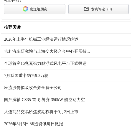
分享/评论：
发送给朋友
发表评论（
0
）
推荐阅读
2026年上半年机械工业经济运行情况综述
吉利汽车研究院与上海交大轻合金中心开展技...
全球首座16兆瓦张力腿浮式风电平台正式投运
7月我国重卡销售9.2万辆
应流股份拟吸收合并全资子公司
国产涡轴 CS35 首飞 补齐 350kW 航空动力空...
大连商品交易所焦炭期权将于9月2日上市
2026年8月6日 铸造资讯每日微报