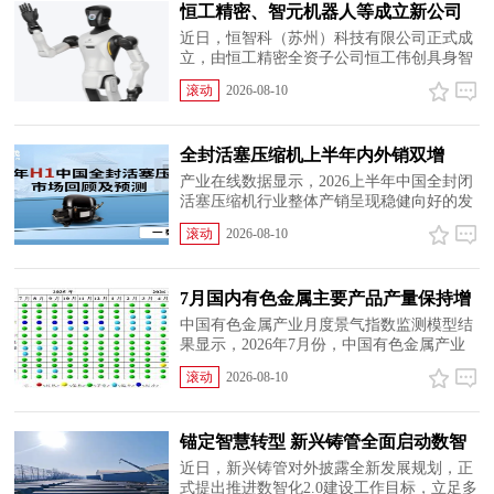
恒工精密、智元机器人等成立新公司
含多项AI业务
近日，恒智科（苏州）科技有限公司正式成
立，由恒工精密全资子公司恒工伟创具身智
能科技（上海）有限公司与智元机器人关联
滚动
2026-08-10
主体智元创新（上海）科技股份有限公司联
合持股，双方携手深耕人工智能与智能机器
人赛道，完善具身智能...
全封活塞压缩机上半年内外销双增
产业在线数据显示，2026上半年中国全封闭
活塞压缩机行业整体产销呈现稳健向好的发
展态势，内外销市场均实现同比增长，其中
滚动
2026-08-10
内销量增幅明显高于外销。内销市场：受欧
美市场补库需求拉动，以及原材料价格上涨
与供应链短缺等因...
7月国内有色金属主要产品产量保持增
长
中国有色金属产业月度景气指数监测模型结
果显示，2026年7月份，中国有色金属产业
景气指数为47.3，较上月上升1.2个百分点；
滚动
2026-08-10
先行合成指数91.7，较上月上升2.3个百分
点；一致合成指数为86.2，较上月上升0.7个
百分点。2025年7月...
锚定智慧转型 新兴铸管全面启动数智
化2.0建设
近日，新兴铸管对外披露全新发展规划，正
式提出推进数智化2.0建设工作目标，立足多