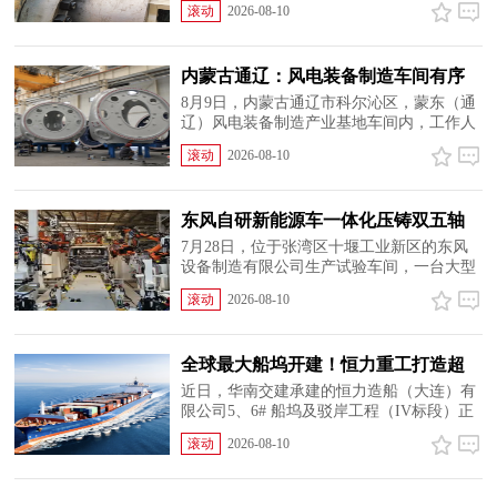
滚动
2026-08-10
24小时不间断监测设备运行参数。这款全新
下线的核心装备，正是企业持续技术攻关结
出的创新硕果。“这台...
内蒙古通辽：风电装备制造车间有序
生产
8月9日，内蒙古通辽市科尔沁区，蒙东（通
辽）风电装备制造产业基地车间内，工作人
员对风力发电轮毂底部进行清理。据悉，该
滚动
2026-08-10
产业基地由龙马控股集团全资建设，总投资
336亿元人民币，占地面积10298亩。目前，
该基地年产2000套主机、...
​东风自研新能源车一体化压铸双五轴
加工中心
7月28日，位于张湾区十堰工业新区的东风
设备制造有限公司生产试验车间，一台大型
双五轴高速龙门加工中心正稳定运转，自动
滚动
2026-08-10
化夹具精准夹持新能源汽车电池托盘，双主
轴同步开展铣削、钻孔、攻丝作业，工件仅
需一次装夹，即可完...
全球最大船坞开建！恒力重工打造超
级造船基地
近日，华南交建承建的恒力造船（大连）有
限公司5、6# 船坞及驳岸工程（IV标段）正
式开工，恒力重工产能扩张建设迈入新阶
滚动
2026-08-10
段。该项目位于辽宁省大连市西中岛，拟新
建的6.5万吨干船坞是世界最大船坞，全长
1298米、宽146米、深15米，...