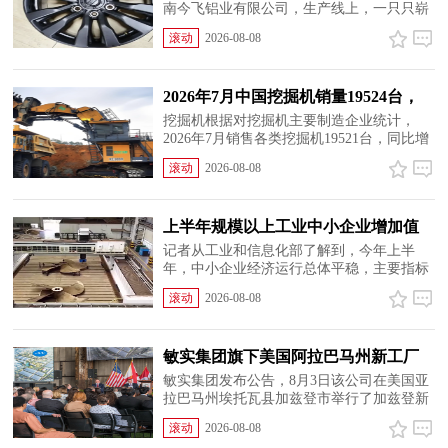
南今飞铝业有限公司，生产线上，一只只崭
新的铝合金汽车轮毂正有序下线。仔细看，
滚动
2026-08-08
每只轮毂上都刻着一枚小小的二维码——终
端用户只需扫一扫，就能追溯到这个产品的
生产月份、所属公司和...
2026年7月中国挖掘机销量19524台，
同比增13.9%
挖掘机根据对挖掘机主要制造企业统计，
2026年7月销售各类挖掘机19521台，同比增
长13.9%。其中：国内销量7608台（含电动
滚动
2026-08-08
挖掘机41台），同比增长4.13%；出口11913
台（含电动挖掘机62台），同比增长
21.2%。2026年1-7月，共销售挖掘机...
上半年规模以上工业中小企业增加值
同比增长5.8%
记者从工业和信息化部了解到，今年上半
年，中小企业经济运行总体平稳，主要指标
保持较快增长，企业效益持续改善。在江苏
滚动
2026-08-08
镇江的一家企业，工人们正忙着赶制一批高
精密超大型螺旋桨订单，这个部件能大幅提
升船舶推进效率，以前...
敏实集团旗下美国阿拉巴马州新工厂
举行奠基仪式
敏实集团发布公告，8月3日该公司在美国亚
拉巴马州埃托瓦县加兹登市举行了加兹登新
工厂奠基仪式。▲3月6日，敏实集团正式宣
滚动
2026-08-08
布将在阿拉巴马州加兹登市投资建设新工