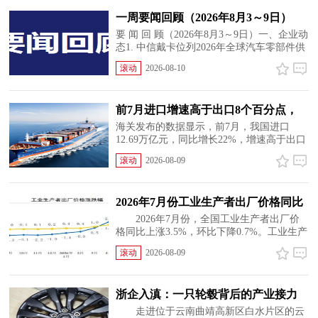
产业新赛道相关企业...
一周要闻回顾（2026年8月3～9日）
要 闻 回 顾（2026年8月3～9日）一、企业动
态1. 中信戴卡位列2026年全球汽车零部件供
应商百强榜第36位 👈2. 应流集团：赛峰产
滚动
2026-08-10
品加速交付 国际民用航空发动机需求旺盛
👈3. 万丰锦源与上海理工大学开展产学研合
作交流 👈4....
前7月进口增速高于出口8个百分点，
意味着什么
海关发布的数据显示，前7月，我国进口
12.69万亿元，同比增长22%，增速高于出口
8个百分点。我们总是关注到中国制造出口
滚动
2026-08-09
快速增长，较少关注到进口，进口提速有什
么原因？为什么我们要扩大进口？长期以
来，一些国家谈及中国外贸，...
2026年7月份工业生产者出厂价格同比
上涨3.5%
2026年7月份，全国工业生产者出厂价
格同比上涨3.5%，环比下降0.7%。工业生产
者购进价格同比上涨5.5%，环比下降1.0%。
滚动
2026-08-09
1—7月平均，工业生产者出厂价格比上年同
期上涨1.8%，工业生产者购进价格上涨
2.8%。 一、工业生产者价格...
浙企入滇：一只轮毂背后的产业接力
走进位于云南曲靖高新区白水片区的云