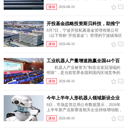
年数字化转型积淀，深化数字技术与实体经
滚动
2026-08-10
济深度融合，以数智赋能企业高质量发展，
加速打造制造业智能化转型标杆。作为铸管
行业龙头企业，新...
开投基金战略投资斯贝科技，助推宁
波本土精密制造扬帆出海
8月7日，宁波开投私募基金管理有限公司
（以下简称“开投基金”）管理的宁波镇海区
甬投能源产业投资合伙企业（有限合伙）
滚动
2026-08-10
（以下简称“甬投能源基金”）完成对宁波斯
贝科技股份有限公司（以下简称“斯贝科
技”或“公司”）的战略投资。此...
工业机器人产量增速跑赢全国44个百
分点 “齐鲁制造会客厅”机器人...
机器人产业被誉为“制造业皇冠顶端的
明珠”，是当前世界各国和国内区域竞争的
关键赛道。8月7日，由中共山东省委宣传部
滚动
2026-08-10
指导、山东省工业和信息化厅主办、大众报
业集团（大众日报社）承办的“齐鲁制造会
客厅”系列活动之一机器...
今年上半年人形机器人领域新设企业
11.6万户
8日，市场监管总局公布数据显示，2026年
上半年新产业新赛道相关企业持续增动能，
人形机器人领域新设企业11.6万户，同比增
滚动
2026-08-10
长9.5%，服务业相关经营主体亮点突出，制
造业企业转型加快，产业发展亮点纷呈。新