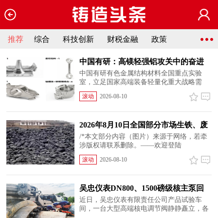
推荐
综合
科技创新
财税金融
政策
中国有研：高镁轻强铝攻关中的奋进
实干与产业新局
中国有研有色金属结构材料全国重点实验
室，立足国家高端装备轻量化重大战略需
求，主动跳出国外传统铝合金跟踪研仿发展
滚动
2026-08-10
路径，依托国内镁资源和数十年对铝合金的
研发积淀，勇闯新材料技术“无人区”。在“十
四五”期间，团队自主...
2026年8月10日全国部分市场生铁、废
钢及铝价格
/*本文部分内容（图片）来源于网络，若牵
涉版权请联系删除。——欢迎登陆
www.zhuzaotoutiao.com发表您的作品
滚动
2026-08-10
吴忠仪表DN800、1500磅级核主泵回
路主调节阀完成阶段性调试
近日，吴忠仪表有限责任公司产品试验车
间，一台大型高端核电调节阀静静矗立，各
类精密零部件排布整齐，成套专业试验设备