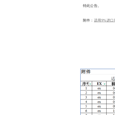
特此公告。
附件：
适用9%进口