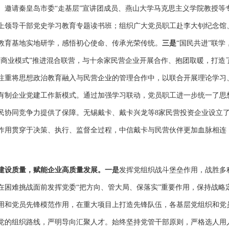
。邀请秦皇岛市委“走基层”宣讲团成员、燕山大学马克思主义学院教授等
上领导干部党史学习教育专题读书班；组织广大党员职工赴李大钊纪念馆
教育基地实地研学，感悟初心使命、传承光荣传统。
三是
“国民共进”联
产商业模式”推进混合联营，与十余家民营企业开展合作、抱团取暖，打造了
注重将思想政治教育融入与民营企业的管理合作中，以联合开展理论学习
有制企业党建工作新模式。通过加强学习联动，党员职工进一步统一了思
民协同竞争力提供了保障。无锡戴卡、戴卡兴龙等8家民营投资企业设立了
作用贯穿于决策、执行、监督全过程，中信戴卡与民营伙伴更加血脉相连
建设质量，赋能企业高质量发展。一是
发挥党组织战斗堡垒作用，战胜多
在困难挑战面前发挥党委“把方向、管大局、保落实”重要作用，保持战略
用和党员先锋模范作用，在重大项目上打造先锋队伍，各基层党组织和党
党的组织路线，严明导向汇聚人才。始终坚持党管干部原则，严格选人用