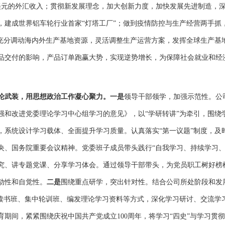
美元的外汇收入；贯彻新发展理念，加大创新力度，加快发展先进制造，深
，建成世界铝车轮行业首家“灯塔工厂”；做到疫情防控与生产经营两手抓，
，充分调动海内外生产基地资源，灵活调整生产运营方案，发挥全球生产基
品交付的影响，产品订单跑赢大势，实现逆势增长，为保障社会就业和经
论武装，用思想政治工作凝心聚力。一是
领导干部领学，加强示范性。公
强和改进党委理论学习中心组学习的意见》，以“学研转讲”为牵引，围绕
，系统设计学习载体、全面提升学习质量。认真落实“第一议题”制度，及
央、国务院重要会议精神。党委班子成员带头践行“自我学习、持续学习、
究、讲专题党课、分享学习体会。通过领导干部带头，为党员职工树好榜
动性和自觉性。
二是
围绕重点研学，突出针对性。结合公司所处阶段和发
、读书班、集中轮训班、编发理论学习资料等方式，深化学习研讨、交流学
育期间，紧紧围绕庆祝中国共产党成立100周年，将学习“四史”与学习贯