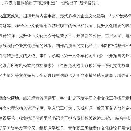
，不仅向世界输出了“戴卡制造”，也输出了“戴卡智慧”。
化宣贯效果。
组织开展内容丰富、形式多样的企业文化活动，举办“合规杯
答题等，加强企业文化理念在基层职工的传播和认同，提升文化建设的吸
宣传矩阵，提升企业文化公众号运营水平，开设新闻公告、基层风采、电
条线践行企业文化理念的风采。制作高质量的文化产品，编制中信戴卡30
具有转折意义的人物、事件，形成《第一只铝车轮诞生记》《开拓国内外
的混合所有制模式的成功探索》《金融危机抱团取暖》等一系列文化故事
的力量》等文化短片，生动展现中信戴卡人担当奉献的感人故事，增强企
动文化落地。
瞄准经营管理需要，每年制定下发基层企业文化工作指导意
将文化理念植入管理制度、融入职工行为，形成步调一致又百花齐放的企
建设要求，收集梳理习近平总书记关于担当责任相关论述114条，结合中
题学习资料发至全员。组织党委班子、青年职工围绕责任文化建设开展专