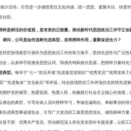
书推介活动，引导进一步领悟责任文化内涵，统一思想、凝聚共识、转变
新台阶。
榜样是鲜活的价值观，是有形的正能量。推动新时代思想政治工作守正创
。请问，公司是如何选树先进典型，发挥榜样作用，凝聚奋进合力？
坚持把加强典型引领作为思想政治工作的有力推手，坚持先进性与广泛性
结合，以多种手段激发思想认同、情感共鸣和效仿意愿，把榜样力量转化
进典型。
每年于“七一”前后开展“先进基层党组织”“优秀党员”“优秀党务
巧匠”“先进集体”“文化标兵”等评选，结合疫情防控工作评选抗击疫情先进
把拥护党的领导，热爱祖国、热爱人民，积极践行社会主义核心价值观，
众身边的典型，引导全体人员向榜样学习，争做忠诚岗位、奉献事业的排
展先进典型事迹报告会，引导广大党员职工接受思想洗礼、感悟精神力量
扶贫干部、优秀共产党员、劳动模范深入所在党支部作专题党课，让职工