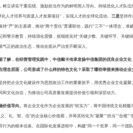
，树立讲实干重实绩、激励担当作为的鲜明用人导向。持续优化人才队伍结
全球化人才培养与派遣人才发展项目”，实现人才的全球化流动。
三是
坚持作
持“严”的主基调，推动“两个责任”贯通联动，践行“三不”一体理念，准确
纪和警示教育，持续强化震慑，抓细抓实对“关键少数、关键环节、关键岗
清气正的政治生态，推动全面从严治党不断深入。
据了解，在经营管理实践中，中信戴卡传承发扬中信集团的优良企业文化
在理念层面，公司形成了什么样的特色文化？采取了哪些举措来推动企业
坚持把企业文化建设作为思想政治工作的重要抓手，用优秀企业文化凝聚
同和文化自信，为推动公司高质量发展提供价值引领和深层动力。
确价值导向。
将企业文化作为企业发展的“软实力”，将中国传统文化精髓
义、礼、智、信”的企业核心价值观，并将其转化为“凝聚”“担当”“合规”“创
导行为的根本信条。在国际化发展进程中，构建“同一个世界，同一个团