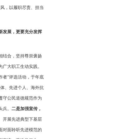
作风，以履职尽责、担当
新发展，更要充分发挥
相结合，坚持尊崇褒扬
为广大职工生动实践。
工作者”评选活动，于年底
集体、先进个人、海外抗
遵守公民道德规范作为
头兵。
二是加强宣传，
。开展先进典型下基层
面对面聆听先进模范的