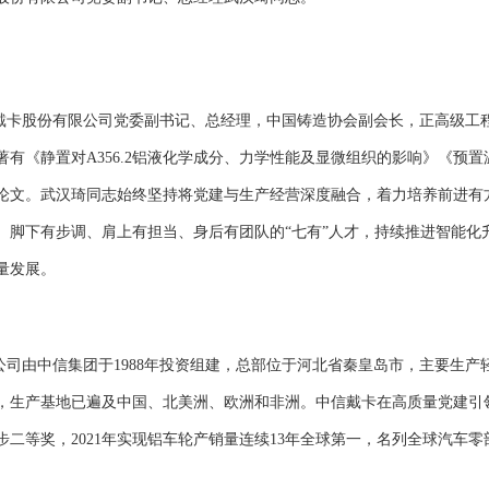
戴卡股份有限公司党委副书记、总经理，
中国铸造协会
副会长
，
正高级工
著有《静置对A356.2铝液化学成分、力学性能及显微组织的影响》《预
论文。武汉琦同志始终坚持将党建与生产经营深度融合，着力培养前进有
、脚下有步调、肩上有担当、身后有团队的“七有”人才，持续推进智能化
量发展。
公司由中信集团于1988年投资组建，总部位于河北省秦皇岛市，主要生产
展，生产基地已遍及中国、北美洲、欧洲和非洲。中信戴卡在高质量党建引
进步二等奖，2021年实现铝车轮产销量连续13年全球第一，名列全球汽车零