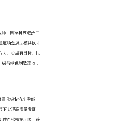
程师，国家科技进步二
置温度场金属型模具设计
方向、心里有目标、眼
升级与绿色制造落地，
轻量化铝制汽车零部
领下实现高质量发展，
部件百强榜第58位，获