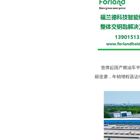
曾撑起国产燃油车
丽逆袭，年销增程器达