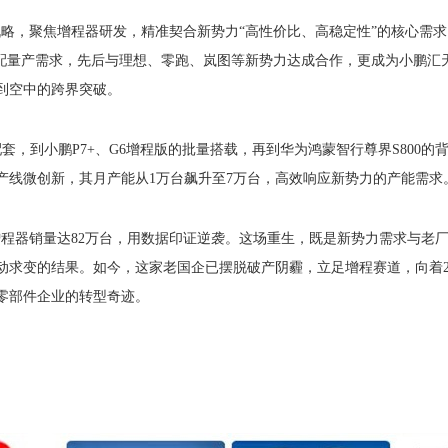
略，聚焦增程器研发，精准契合新势力“高性价比、高稳定性”的核心需
适配量产需求，先后与理想、零跑、岚图等新势力达成合作，更成为小鹏汇
到空中的跨界突破。
配套，到小鹏P7+、G6增程版的批量搭载，再到华为鸿蒙智行尊界S800
产线微创新，其月产能从1万台飙升至7万台，高效响应新势力的产能需求
力增程器销量达82万台，用数据印证逆袭。这场重生，既是新势力需求与老
动求变的结果。如今，这家老国企已摆脱破产阴霾，立足增程赛道，向着2
零部件企业的转型奇迹。