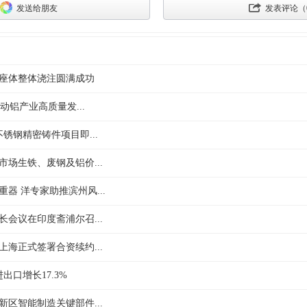
发送给朋友
发表评论（
座体整体浇注圆满成功
动铝产业高质量发...
不锈钢精密铸件项目即...
分市场生铁、废钢及铝价...
器 洋专家助推滨州风...
会议在印度斋浦尔召...
海正式签署合资续约...
出口增长17.3%
新区智能制造关键部件...