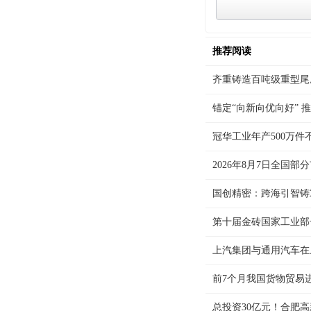
推荐阅读
齐重铸造百吨级重型尾
锚定“向新向优向好” 推
冠华工业年产500万件
2026年8月7日全国部
国创精密：跨海引智铸重
第十届金砖国家工业部长
上汽集团与通用汽车在上
前7个月我国货物贸易进
总投资30亿元！合肥高